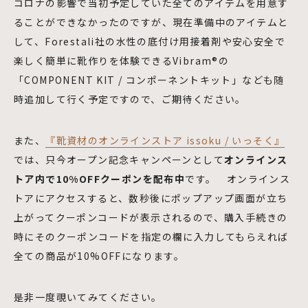
コロナの影響で当初予定していた全てのアイテムを用意す
ることができなかったのですが、現在準備中のアイテムと
して、Forestali社の水性の底付け用接着剤や安心安全で
楽しく簡単に靴作りを体験できるVibram®︎の
「COMPONENT KIT / コンポーネントキット」なども随
時追加して行く予定ですので、ご期待ください。
また、
『靴資材のオンラインストア issoku / いっそく』
では、只今オープン記念キャンペーンとして
オンラインス
トア内で10%OFFクーポンを配布中
です。 オンラインス
トアにアクセスすると、数秒後にポップアップ画面が立ち
上がってクーポンコードが表示されるので、購入手続きの
時にそのクーポンコードを指定の欄に入力してもらえれば
全ての商品が10%OFFになります。
是非一度覗いてみてください。