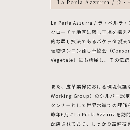
La Perla Azzurra 
La Perla Azzurra / 
クローチェ地区に鞣し工場を構える
的な鞣し技法であるバケッタ製法
植物タンニン鞣し革協会（Consorzio Ver
Vegetale）にも所属し、その
また、皮革業界における環境保護など
Working Group）のシル
タンナーとして世界水準での評価
昨年6月にLa Perla Azzur
配慮されており、しっかり設備投