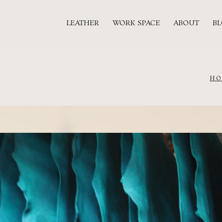
LEATHER
WORK SPACE
ABOUT
B
HO