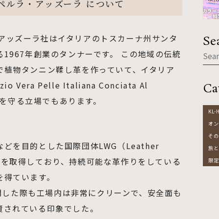
/ ラ・ペルラ・アッズーラ について
ラ・ペルラ・アッズーラ社はイタリアのトスカーナ州サンタ
Se
1967年創業のタンナーです。 この地域の伝統
で植物タンニン鞣し革を作っていて、イタリア
a Pelle Italiana Conciata Al
Ca
伝統を守る立場でもあります。
KL-
オン
その
を目的とした国際団体LWG（Leather
旅と
バー認定を取得しており、持続可能な革作りをしている
限定
を得ています。
raを訪問した際も工場内は非常にクリーンで、安全面も
資されている印象でした。