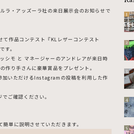
Ra
a / ラ・ペルラ・アッズーラ社の来日展示会のお知らせで
1
日に合わせて作品コンテスト『KLレザーコンテスト
2
中です。
ーナー マッシモ と マネージャーのアンドレアが来日時
品の作り手さんに豪華賞品をプレゼント。
3
いただけるInstagramの投稿を利用した作
ジでご確認ください。
4
社について簡単に説明させていただきます。
5