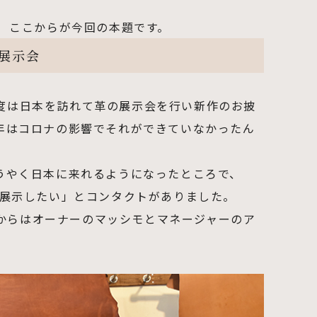
。 ここからが今回の本題です。
来日展示会
は 年に1度は日本を訪れて革の展示会を行い新作のお披
年はコロナの影響でそれができていなかったん
うやく日本に来れるようになったところで、
新作を展示したい」とコンタクトがありました。
urra社からはオーナーのマッシモとマネージャーのア