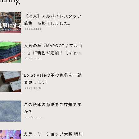
nking
【求人】アルバイトスタッフ
募集 ※終了しました。
2026.01.15
人気の革『MARGOT / マルゴ
ー』に新色が追加！【キャン
2025.10.12
ペーン実施中 (〜10/31)】
Lo Stivaleの革の色名を一部
変更します。
2025.05.31
この焼印の意味をご存知です
か？
2026.02.02
カラーミーショップ大賞 特別