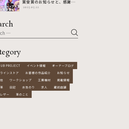
賞受賞のお知らせと、感謝の
2025.05.22
気持ちを込めたキャンペーン
のお知らせ
arch
tegory
HUB PROJECT
イベント情報
オーナーブログ
ラインストア
お客様の作品紹介
お知らせ
他
ワークショップ
工房機材
掲載情報
革
日記
水性のり
求人
蔵前店舗
レザー
革のこと