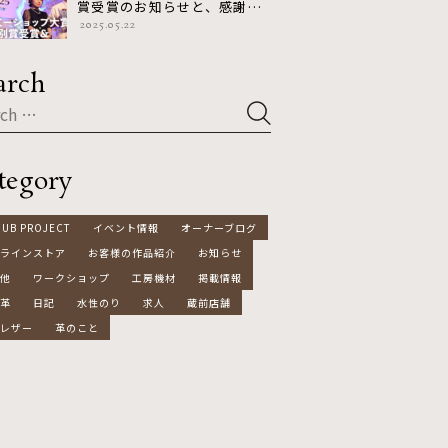
賞受賞のお知らせと、感謝の
2025.05.22
気持ちを込めたキャンペーン
のお知らせ
arch
tegory
HUB PROJECT
イベント情報
オーナーブログ
ラインストア
お客様の作品紹介
お知らせ
他
ワークショップ
工房機材
掲載情報
革
日記
水性のり
求人
蔵前店舗
レザー
革のこと