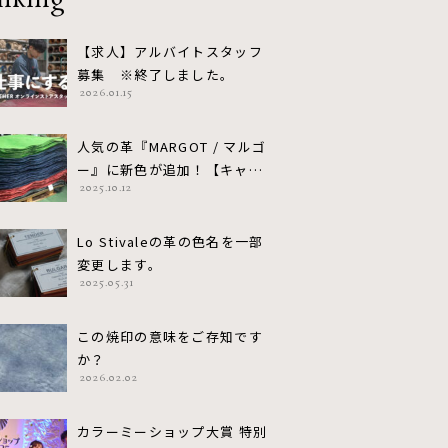
nking
【求人】アルバイトスタッフ
募集 ※終了しました。
2026.01.15
人気の革『MARGOT / マルゴ
ー』に新色が追加！【キャン
2025.10.12
ペーン実施中 (〜10/31)】
Lo Stivaleの革の色名を一部
変更します。
2025.05.31
この焼印の意味をご存知です
か？
2026.02.02
カラーミーショップ大賞 特別