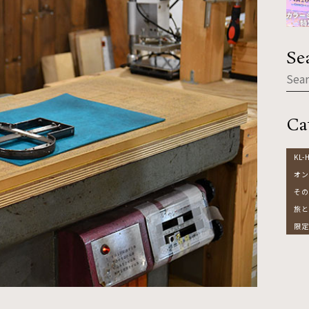
Se
Ca
KL-
オン
その
旅と
限定